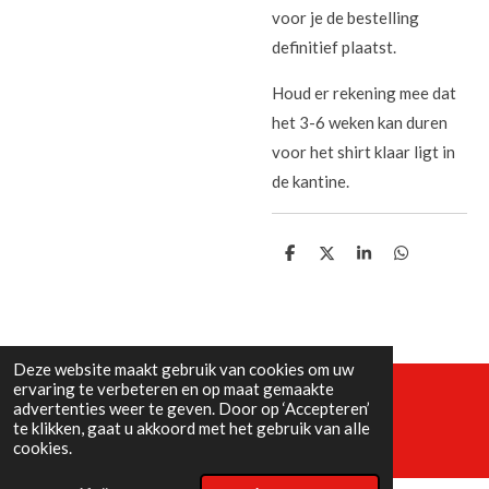
voor je de bestelling
definitief plaatst.
Houd er rekening mee dat
het 3-6 weken kan duren
voor het shirt klaar ligt in
de kantine.
D
D
S
D
e
e
h
e
l
e
a
l
e
l
r
e
n
e
n
Deze website maakt gebruik van cookies om uw
ervaring te verbeteren en op maat gemaakte
advertenties weer te geven. Door op ‘Accepteren’
© 2025 - 2026 BMX Apeldoorn
te klikken, gaat u akkoord met het gebruik van alle
cookies.