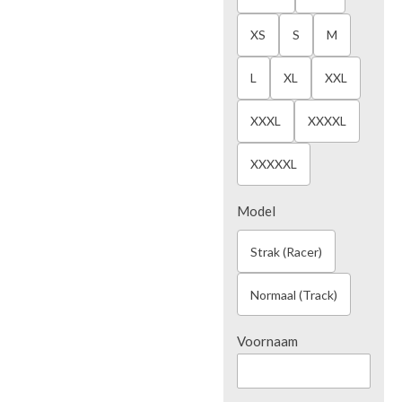
XS
S
M
L
XL
XXL
XXXL
XXXXL
XXXXXL
Model
Strak (Racer)
Normaal (Track)
Voornaam