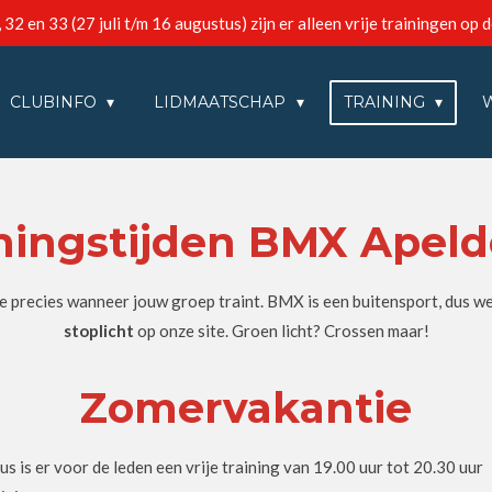
2 en 33 (27 juli t/m 16 augustus) zijn er alleen vrije trainingen op 
CLUBINFO
LIDMAATSCHAP
TRAINING
ningstijden BMX Apel
e precies wanneer jouw groep traint. BMX is een buitensport, dus werp
stoplicht
op onze site. Groen licht? Crossen maar!
Zomervakantie
s is er voor de leden een vrije training van 19.00 uur tot 20.30 uur