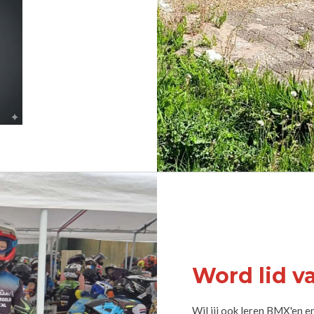
Word lid v
Wil jij ook leren BMX'en e