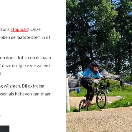
jd ons
stoplicht
! Onze
bben de laatste stem in of
n door. Tot zo op de baan
f deze dreigt te vervallen)
t
g wijzigen. Bij extreem
ssen als het even kan, maar
.