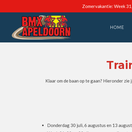
Zomervakantie: Week 31, 3
Ga
direct
naar
HOME
de
hoofdinhoud
Trai
Klaar om de baan op te gaan? Hieronder zie j
Donderdag 30 juli, 6 augustus en 13 augustu