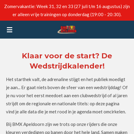
Zomervakantie: Week 31, 32 en 33 (27 juli t/m 16 augustus) zijn
Ga
er alleen vrije trainingen op donderdag (19:00 - 20:30).
direct
naar
de
hoofdinhoud
Klaar voor de start? De
Wedstrijdkalender!
Het starthek valt, de adrenaline stijgt en het publiek moedigt
je aan... Er gaat niets boven de sfeer van een wedstrijddag! Of
je nu voor het eerst meedoet aan een clubwedstrijd of al jaren
strijdt om de regionale en nationale titels: op deze pagina
vind je alle data die je met rood in je agenda moet omcirkelen.
Bij BMX Apeldoorn zijn we trots op onze rijders die onze
kleuren verdedigen op banen door het hele land. Samen maken