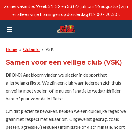
Zomervakantie: Week 31, 32 en 33 (27 juli t/m 16 augustus) zijn
Ga
er alleen vrije trainingen op donderdag (19:00 - 20:30).
direct
naar
de
hoofdinhoud
Home
»
Clubinfo
»
VSK
Samen voor een veilige club (VSK)
Bij BMX Apeldoorn vinden we plezier in de sport het
allerbelangrijkste. We zijn een club waar iedereen zich thuis
en veilig moet voelen, of je nu een fanatieke wedstrijdrijder
bent of puur voor de lol fietst.
Om dat plezier te bewaken, hebben we een duidelijke regel: we
gaan met respect met elkaar om. Ongewenst gedrag, zoals
pesten, agressie, (seksuele) intimidatie of discriminatie, hoort