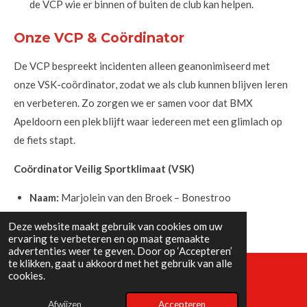
de VCP wie er binnen of buiten de club kan helpen.
Onze VCP & Coördinator
De VCP bespreekt incidenten alleen geanonimiseerd met
onze VSK-coördinator, zodat we als club kunnen blijven leren
en verbeteren. Zo zorgen we er samen voor dat BMX
Apeldoorn een plek blijft waar iedereen met een glimlach op
de fiets stapt.
Coördinator Veilig Sportklimaat (VSK)
Naam:
Marjolein van den Broek – Bonestroo
Telefoon:
06-53814889
Deze website maakt gebruik van cookies om uw
ervaring te verbeteren en op maat gemaakte
advertenties weer te geven. Door op ‘Accepteren’
te klikken, gaat u akkoord met het gebruik van alle
cookies.
© 2025 - 2026 BMX Apeldoorn
Afwijzen
Accepteren