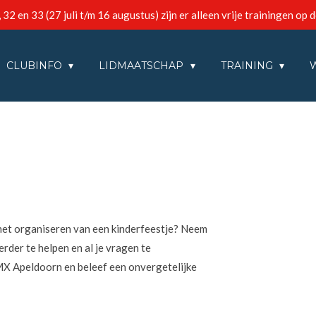
2 en 33 (27 juli t/m 16 augustus) zijn er alleen vrije trainingen op 
CLUBINFO
LIDMAATSCHAP
TRAINING
 het organiseren van een kinderfeestje? Neem
rder te helpen en al je vragen te
X Apeldoorn en beleef een onvergetelijke