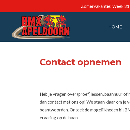
Zomervakantie: Week 31, 3
Ga
direct
naar
HOME
de
hoofdinhoud
Contact opnemen
Heb je vragen over (proef)lessen, baanhuur of
dan contact met ons op! We staan klaar om je ve
beantwoorden. Ontdek de mogelijkheden bij BM
ervaring op de baan.