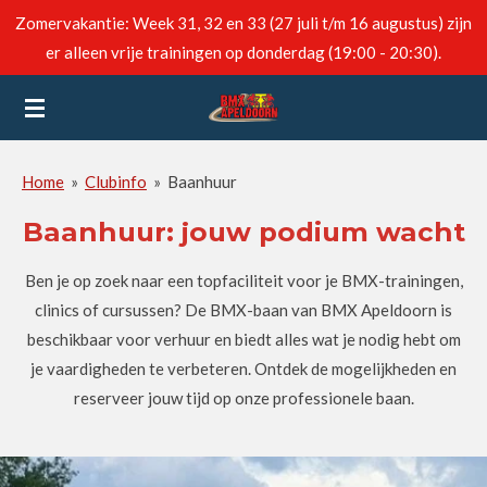
Zomervakantie: Week 31, 32 en 33 (27 juli t/m 16 augustus) zijn
Ga
er alleen vrije trainingen op donderdag (19:00 - 20:30).
direct
naar
de
hoofdinhoud
Home
»
Clubinfo
»
Baanhuur
Baanhuur: jouw podium wacht
Ben je op zoek naar een topfaciliteit voor je BMX-trainingen,
clinics of cursussen? De BMX-baan van BMX Apeldoorn is
beschikbaar voor verhuur en biedt alles wat je nodig hebt om
je vaardigheden te verbeteren. Ontdek de mogelijkheden en
reserveer jouw tijd op onze professionele baan.