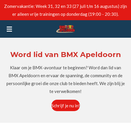
Zomervakantie: Week 31, 32 en 33 (27 juli t/m 16 augustus) zijn
Ga
er alleen vrije trainingen op donderdag (19:00 - 20:30).
direct
naar
de
hoofdinhoud
Word lid van BMX Apeldoorn
Klaar om je BMX-avontuur te beginnen? Word dan lid van
BMX Apeldoorn en ervaar de spanning, de community en de
persoonlijke groei die onze club te bieden heeft. We zijn blij je
te verwelkomen!
Schrijf je nu in!