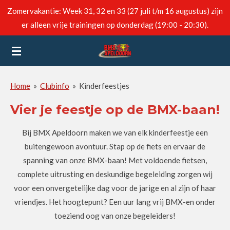
Zomervakantie: Week 31, 32 en 33 (27 juli t/m 16 augustus) zijn
Ga
er alleen vrije trainingen op donderdag (19:00 - 20:30).
direct
naar
de
hoofdinhoud
Home
»
Clubinfo
»
Kinderfeestjes
Vier je feestje op de BMX-baan!
Bij BMX Apeldoorn maken we van elk kinderfeestje een
buitengewoon avontuur. Stap op de fiets en ervaar de
spanning van onze BMX-baan! Met voldoende fietsen,
complete uitrusting en deskundige begeleiding zorgen wij
voor een onvergetelijke dag voor de jarige en al zijn of haar
vriendjes. Het hoogtepunt? Een uur lang vrij BMX-en onder
toeziend oog van onze begeleiders!