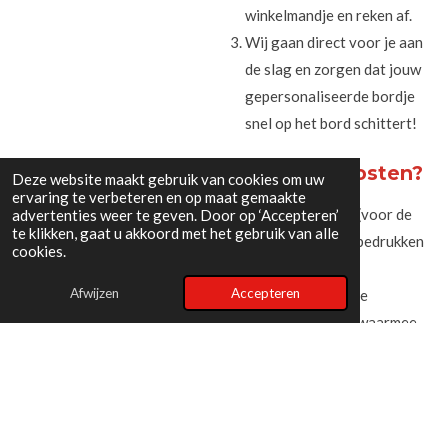
winkelmandje en reken af.
Wij gaan direct voor je aan
de slag en zorgen dat jouw
gepersonaliseerde bordje
snel op het bord schittert!
Wat zijn de kosten?
Deze website maakt gebruik van cookies om uw
ervaring te verbeteren en op maat gemaakte
Eenmalig:
€ 15,- (voor de
advertenties weer te geven. Door op ‘Accepteren’
te klikken, gaat u akkoord met het gebruik van alle
productie en het bedrukken
cookies.
van jouw bordje)
Afwijzen
Accepteren
Jaarlijks:
€ 50,- (de
sponsorbijdrage waarmee
je de club direct steunt)
Goed om te weten:
Zolang
jouw bordje op de club hangt,
ontvang je jaarlijks een nieuwe