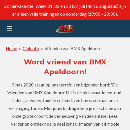
Zomervakantie: Week 31, 32 en 33 (27 juli t/m 16 augustus) zijn
Ga
er alleen vrije trainingen op donderdag (19:00 - 20:30).
direct
naar
de
hoofdinhoud
Home
»
Clubinfo
»
Vrienden van BMX Apeldoorn
Word vriend van BMX
Apeldoorn!
Sinds 2020 staat op ons terrein een bijzonder bord: 'De
Vrienden van BMX Apeldoorn'. Dit is dé plek waar leden, oud-
leden, vrienden, familie en bedrijven hun steun aan onze
vereniging tonen. Met jouw bijdrage help je direct mee aan
onze grote droom: de vernieuwing van de kantine! Lees
verder en ontdek hoe je deel kunt uitmaken van dit mooie